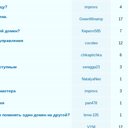
ицу?
improvs
4
ена.
GreenWinamp
17
ий домен?
Кирилл585
7
 управления
cocoleo
12
chikaptichka
6
оступным
seregga23
3
NatalyaNeo
1
бмастера
improvs
3
ия
pan478
1
ы поменять один домен на другой?
bmw-105
1
VYM
12