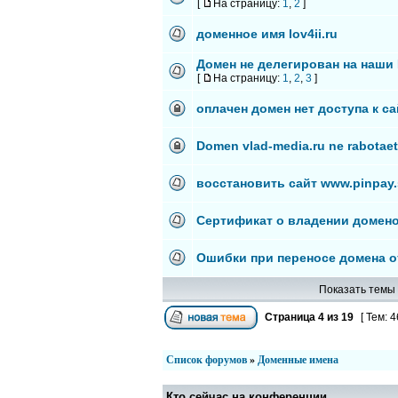
[
На страницу:
1
,
2
]
доменное имя lov4ii.ru
Домен не делегирован на наши
[
На страницу:
1
,
2
,
3
]
оплачен домен нет доступа к са
Domen vlad-media.ru ne rabotae
восстановить сайт www.pinpay
Сертификат о владении домен
Ошибки при переносе домена о
Показать темы 
Страница
4
из
19
[ Тем: 4
Список форумов
»
Доменные имена
Кто сейчас на конференции