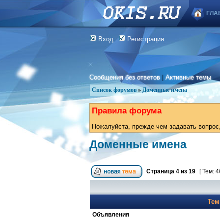
ГЛА
Вход
Регистрация
Сообщения без ответов
|
Активные темы
Список форумов
»
Доменные имена
Правила форума
Пожалуйста, прежде чем задавать вопрос,
Доменные имена
Страница
4
из
19
[ Тем: 4
Те
Объявления