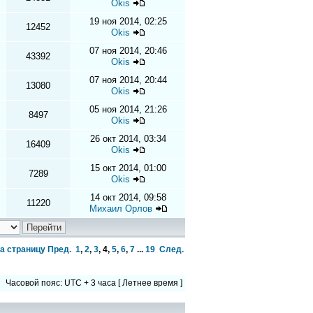
Okis
19 ноя 2014, 02:25
12452
Okis
07 ноя 2014, 20:46
43392
Okis
07 ноя 2014, 20:44
13080
Okis
05 ноя 2014, 21:26
8497
Okis
26 окт 2014, 03:34
16409
Okis
15 окт 2014, 01:00
7289
Okis
14 окт 2014, 09:58
11220
Михаил Орлов
а страницу
Пред.
1
,
2
,
3
,
4
,
5
,
6
,
7
...
19
След.
Часовой пояс: UTC + 3 часа [ Летнее время ]