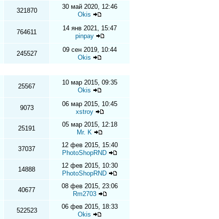
30 май 2020, 12:46
321870
Okis
14 янв 2021, 15:47
764611
pinpay
09 сен 2019, 10:44
245527
Okis
10 мар 2015, 09:35
25567
Okis
06 мар 2015, 10:45
9073
xstroy
05 мар 2015, 12:18
25191
Mr. K
12 фев 2015, 15:40
37037
PhotoShopRND
12 фев 2015, 10:30
14888
PhotoShopRND
08 фев 2015, 23:06
40677
Rm2703
06 фев 2015, 18:33
522523
Okis