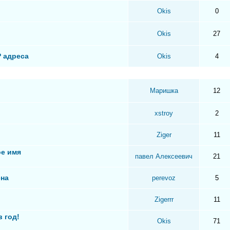
Okis
0
Okis
27
P адреса
Okis
4
Маришка
12
xstroy
2
Ziger
11
ое имя
павел Алексеевич
21
ена
perevoz
5
Zigerrr
11
в год!
Okis
71