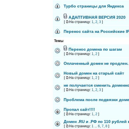
Турбо страницы для Яндекса
АДАПТИВНАЯ ВЕРСИЯ 2020
[
На страницу:
1
,
2
,
3
]
Перенос сайта на Российские I
Темы
Перенос домена по шагам
[
На страницу:
1
,
2
]
Оплаченный домен не продлен.
Новый домен на старый сайт
[
На страницу:
1
,
2
]
не получается сменить доменн
[
На страницу:
1
,
2
,
3
]
Проблема после подвязки дом
Пропал сайт!!!!
[
На страницу:
1
,
2
]
Домен .RU и .РФ по 110 рублей 
[
На страницу:
1
...
6
,
7
,
8
]