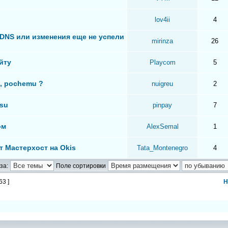
lov4ii
4
 DNS или изменения еще не успели
mirinza
26
йту
Playcom
5
t, pochemu ?
nuigreu
2
.su
pinpay
7
ом
AlexSemal
1
т Мастерхост на Okis
Tata_Montenegro
4
за:
Поле сортировки
63 ]
Н