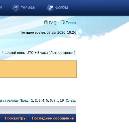
М
ТАРИФЫ
ФОРУМ
FAQ
Поиск
Текущее время: 07 авг 2026, 19:24
Часовой пояс: UTC + 3 часа [ Летнее время ]
а страницу
Пред.
1
,
2
,
3
,
4
,
5
,
6
,
7
...
19
След.
ы
Просмотры
Последнее сообщение