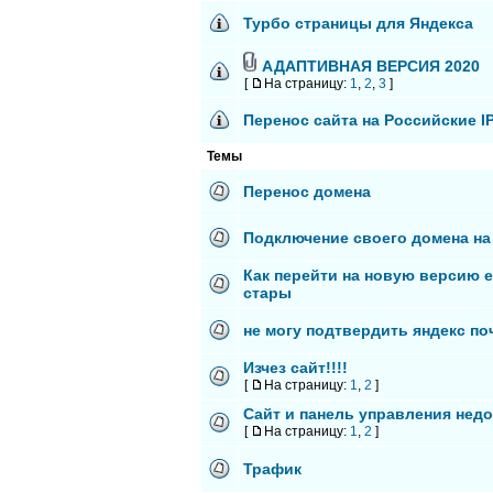
Турбо страницы для Яндекса
АДАПТИВНАЯ ВЕРСИЯ 2020
[
На страницу:
1
,
2
,
3
]
Перенос сайта на Российские I
Темы
Перенос домена
Подключение своего домена на
Как перейти на новую версию 
стары
не могу подтвердить яндекс по
Изчез сайт!!!!
[
На страницу:
1
,
2
]
Сайт и панель управления нед
[
На страницу:
1
,
2
]
Трафик