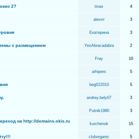
 окис 2?
tinas
4
alexrrr
3
уровня
Екатерина
3
блемы с размещением
YesAbracadabra
2
Fray
10
arhipers
5
овня
beg022010
5
у.
andrey.bely07
3
Putnik1980
3
еход на http://domains.okis.ru
kurchenok
15
ту!!!
cluborganic
5