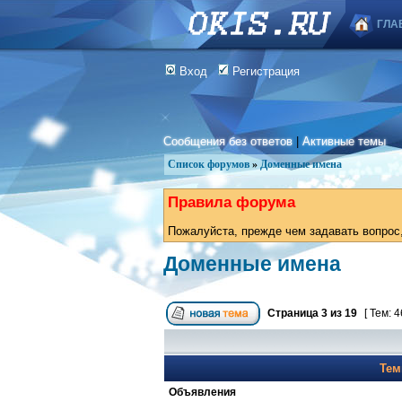
ГЛА
Вход
Регистрация
Сообщения без ответов
|
Активные темы
Список форумов
»
Доменные имена
Правила форума
Пожалуйста, прежде чем задавать вопрос,
Доменные имена
Страница
3
из
19
[ Тем: 4
Те
Объявления