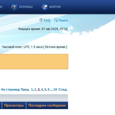
М
ТАРИФЫ
ФОРУМ
FAQ
Поиск
Текущее время: 07 авг 2026, 07:10
Часовой пояс: UTC + 3 часа [ Летнее время ]
На страницу
Пред.
1
,
2
,
3
,
4
,
5
,
6
...
19
След.
ы
Просмотры
Последнее сообщение