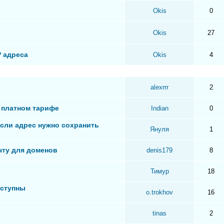
Okis
0
Okis
27
P адреса
Okis
4
alexrrr
2
 платном тарифе
Indian
0
если адрес нужно сохранить
Януля
1
чту для доменов
denis179
8
Тимур
18
оступны
o.trokhov
16
tinas
2