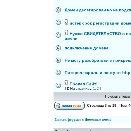
Домен делегирован но не подк
истек срок регистрации дом
Нужно СВИДЕТЕЛЬСТВО о пр
имени
подключение домена
Не могу разобраться с прикре
Потерял пароль и почту от http:
Пропал Сайт!
[
На страницу:
1
,
2
]
Показать темы 
Страница
3
из
19
[ Тем: 4
Список форумов
»
Доменные имена