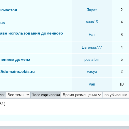
лючается.
Януля
2
анна15
4
ена
аве использования доменного
Нат
8
Евгений777
4
плением домена
postsibiri
5
//domains.okis.ru
vasya
2
Van
10
за:
Поле сортировки
63 ]