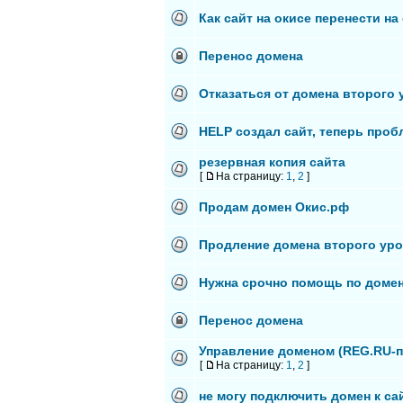
Как сайт на окисе перенести на
Перенос домена
Отказаться от домена второго 
HELP создал сайт, теперь про
резервная копия сайта
[
На страницу:
1
,
2
]
Продам домен Окис.рф
Продление домена второго ур
Нужна срочно помощь по домен
Перенос домена
Управление доменом (REG.RU-пер
[
На страницу:
1
,
2
]
не могу подключить домен к сай