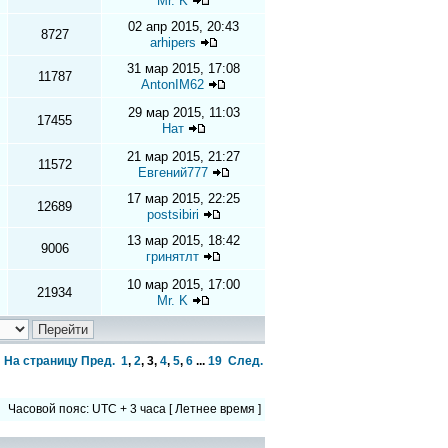
Mr. K
02 апр 2015, 20:43
8727
arhipers
31 мар 2015, 17:08
11787
AntonIM62
29 мар 2015, 11:03
17455
Нат
21 мар 2015, 21:27
11572
Евгений777
17 мар 2015, 22:25
12689
postsibiri
13 мар 2015, 18:42
9006
гринятлт
10 мар 2015, 17:00
21934
Mr. K
На страницу
Пред.
1
,
2
,
3
,
4
,
5
,
6
...
19
След.
Часовой пояс: UTC + 3 часа [ Летнее время ]