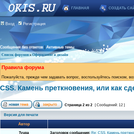
ГЛАВНАЯ
СОЗДАТЬ СА
Вход
Регистрация
Сообщения без ответов
|
Активные темы
Список форумов
»
Оформление и дизайн
Правила форума
Пожалуйста, прежде чем задавать вопрос, воспользуйтесь поиском, во
CSS. Камень преткновения, или как сд
Страница
2
из
2
[ Сообщений: 12 ]
Версия для печати
Автор
Tyupa
Заголовок сообщения:
Re: CSS. Камень преткно