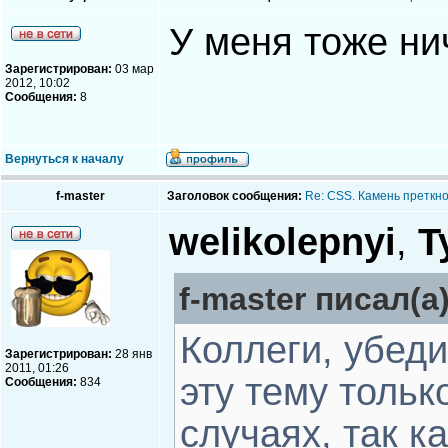
У меня тоже ни
Зарегистрирован:
03 мар
2012, 10:02
Сообщения:
8
Вернуться к началу
f-master
Заголовок сообщения:
Re: CSS. Камень преткно
welikolepnyi
,
T
f-master писал(а)
Коллеги, убеди
Зарегистрирован:
28 янв
2011, 01:26
эту тему тольк
Сообщения:
834
случаях, так к