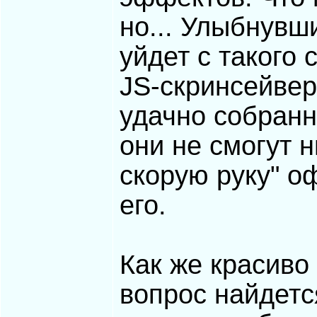
но... Улыбнувш
уйдет с такого 
JS-скринсейве
удачно собранн
они не смогут 
скорую руку" о
его.
Как же красиво
вопрос найдетс