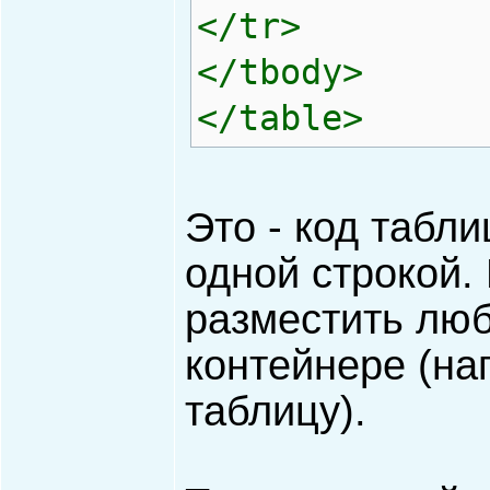
</tr>
</tbody>
</table>
Это - код табл
одной строкой.
разместить лю
контейнере (на
таблицу).