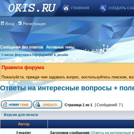
ГЛАВНАЯ
СОЗДАТЬ СА
Вход
Регистрация
Сообщения без ответов
|
Активные темы
Список форумов
»
Оформление и дизайн
Правила форума
Пожалуйста, прежде чем задавать вопрос, воспользуйтесь поиском, во
Ответы на интересные вопросы + пол
Страница
1
из
1
[ Сообщений: 7 ]
Версия для печати
Автор
f-master
Заголовок сообщения:
Ответы на интересные в