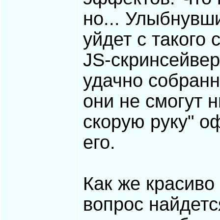
но... Улыбнувш
уйдет с такого 
JS-скринсейве
удачно собранн
они не смогут 
скорую руку" о
его.
Как же красиво
вопрос найдетс