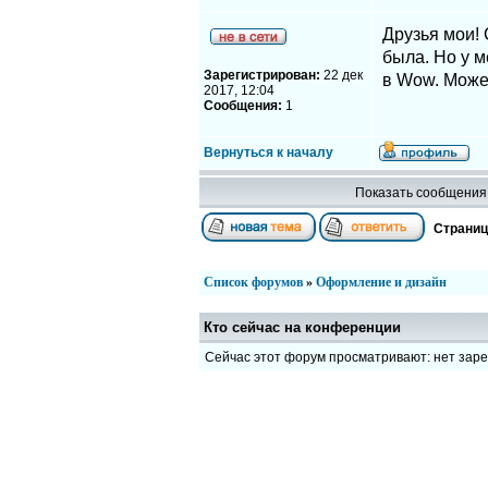
Друзья мои! 
была. Но у м
Зарегистрирован:
22 дек
в Wow. Может
2017, 12:04
Сообщения:
1
Вернуться к началу
Показать сообщения 
Страни
Список форумов
»
Оформление и дизайн
Кто сейчас на конференции
Сейчас этот форум просматривают: нет зар