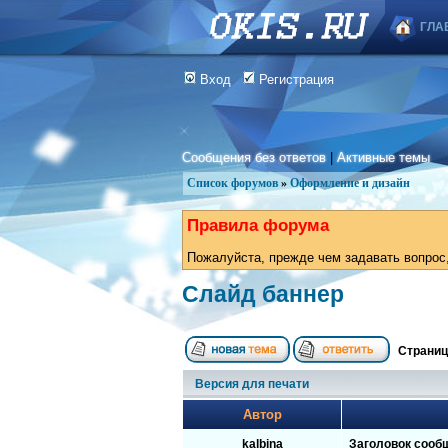
ГЛА
Вход
Регистрация
Сообщения без ответов
|
Активные темы
Список форумов
»
Оформление и дизайн
Правила форума
Пожалуйста, прежде чем задавать вопрос,
Слайд баннер
Страни
Версия для печати
Автор
kalbina
Заголовок сооб