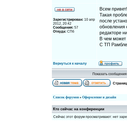
Всем привет
Такая пробл
Зарегистрирован:
10 апр
после устано
2012, 20:42
обновления с
Сообщения:
57
Откуда:
СПб
редакторе ни
В чем может 
С ТП Рамблер
Вернуться к началу
Показать сообщения 
Страни
Список форумов
»
Оформление и дизайн
Кто сейчас на конференции
Сейчас этот форум просматривают: нет зар