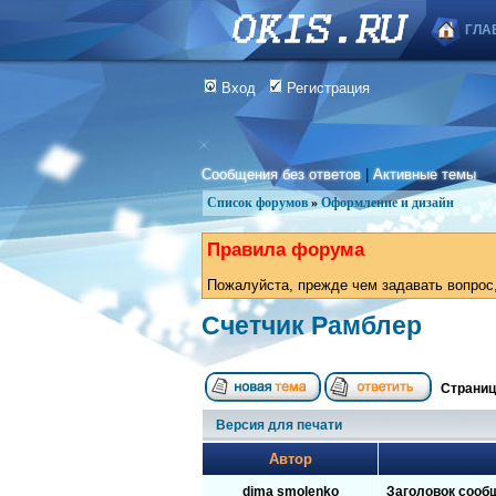
ГЛА
Вход
Регистрация
Сообщения без ответов
|
Активные темы
Список форумов
»
Оформление и дизайн
Правила форума
Пожалуйста, прежде чем задавать вопрос,
Счетчик Рамблер
Страни
Версия для печати
Автор
dima smolenko
Заголовок сооб