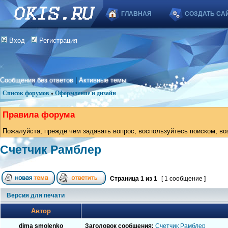
ГЛАВНАЯ
СОЗДАТЬ СА
Вход
Регистрация
Сообщения без ответов
|
Активные темы
Список форумов
»
Оформление и дизайн
Правила форума
Пожалуйста, прежде чем задавать вопрос, воспользуйтесь поиском, во
Счетчик Рамблер
Страница
1
из
1
[ 1 сообщение ]
Версия для печати
Автор
dima smolenko
Заголовок сообщения:
Счетчик Рамблер