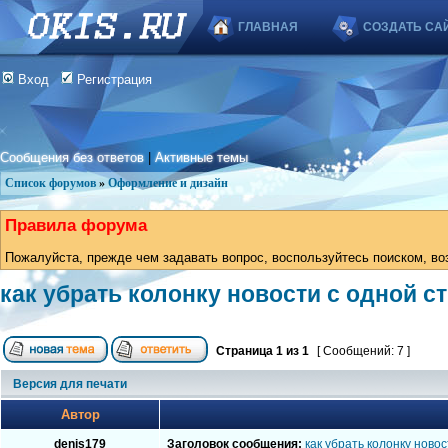
ГЛАВНАЯ
СОЗДАТЬ СА
Вход
Регистрация
Сообщения без ответов
|
Активные темы
Список форумов
»
Оформление и дизайн
Правила форума
Пожалуйста, прежде чем задавать вопрос, воспользуйтесь поиском, во
как убрать колонку новости с одной 
Страница
1
из
1
[ Сообщений: 7 ]
Версия для печати
Автор
denis179
Заголовок сообщения:
как убрать колонку ново