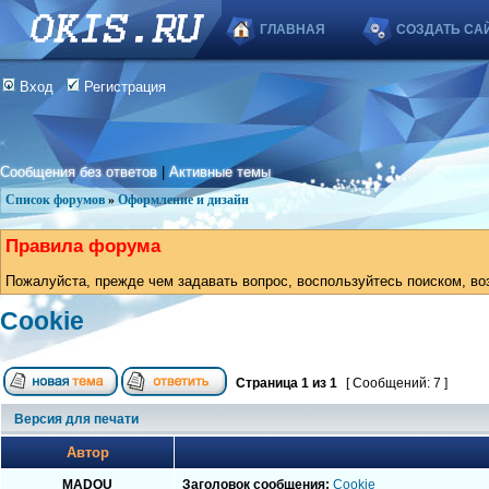
ГЛАВНАЯ
СОЗДАТЬ СА
Вход
Регистрация
Сообщения без ответов
|
Активные темы
Список форумов
»
Оформление и дизайн
Правила форума
Пожалуйста, прежде чем задавать вопрос, воспользуйтесь поиском, во
Cookie
Страница
1
из
1
[ Сообщений: 7 ]
Версия для печати
Автор
MADOU
Заголовок сообщения:
Cookie