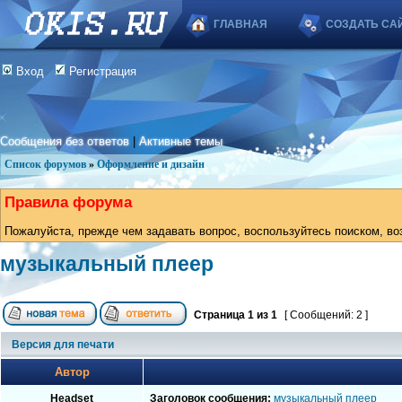
ГЛАВНАЯ
СОЗДАТЬ СА
Вход
Регистрация
Сообщения без ответов
|
Активные темы
Список форумов
»
Оформление и дизайн
Правила форума
Пожалуйста, прежде чем задавать вопрос, воспользуйтесь поиском, во
музыкальный плеер
Страница
1
из
1
[ Сообщений: 2 ]
Версия для печати
Автор
Headset
Заголовок сообщения:
музыкальный плеер