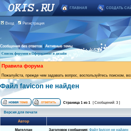
ГЛАВНАЯ
СОЗДАТЬ СА
Вход
Регистрация
Сообщения без ответов
|
Активные темы
Список форумов
»
Оформление и дизайн
Правила форума
Пожалуйста, прежде чем задавать вопрос, воспользуйтесь поиском, во
Файл favicon не найден
Страница
1
из
1
[ Сообщений: 3 ]
Версия для печати
Автор
Магеллан
Заголовок сообщения:
Файл favicon не найден