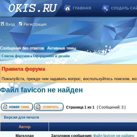
ГЛАВНАЯ
СОЗДАТЬ СА
Вход
Регистрация
Сообщения без ответов
|
Активные темы
Список форумов
»
Оформление и дизайн
Правила форума
Пожалуйста, прежде чем задавать вопрос, воспользуйтесь поиском, во
Файл favicon не найден
Страница
1
из
1
[ Сообщений: 3 ]
Версия для печати
Автор
Магеллан
Заголовок сообщения:
Файл favicon не найден