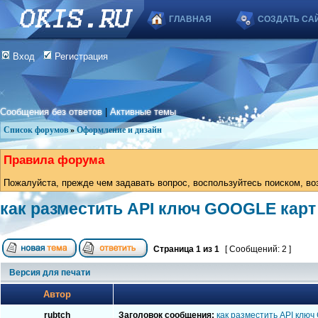
ГЛАВНАЯ
СОЗДАТЬ СА
Вход
Регистрация
Сообщения без ответов
|
Активные темы
Список форумов
»
Оформление и дизайн
Правила форума
Пожалуйста, прежде чем задавать вопрос, воспользуйтесь поиском, во
как разместить API ключ GOOGLE карт
Страница
1
из
1
[ Сообщений: 2 ]
Версия для печати
Автор
rubtch
Заголовок сообщения:
как разместить API клю