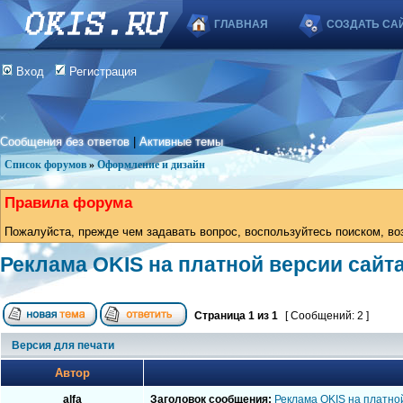
ГЛАВНАЯ
СОЗДАТЬ СА
Вход
Регистрация
Сообщения без ответов
|
Активные темы
Список форумов
»
Оформление и дизайн
Правила форума
Пожалуйста, прежде чем задавать вопрос, воспользуйтесь поиском, во
Реклама OKIS на платной версии сайт
Страница
1
из
1
[ Сообщений: 2 ]
Версия для печати
Автор
alfa
Заголовок сообщения:
Реклама OKIS на платно