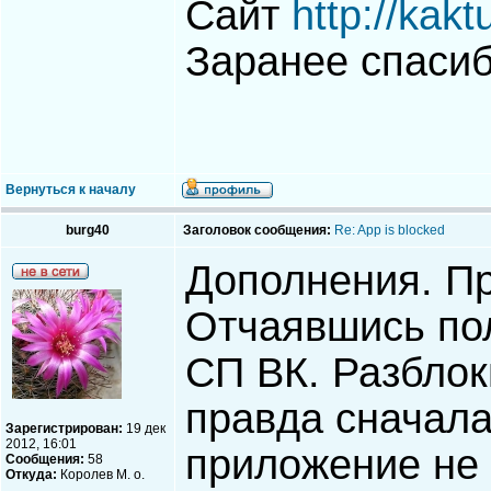
Сайт
http://kakt
Заранее спаси
Вернуться к началу
burg40
Заголовок сообщения:
Re: App is blocked
Дополнения. Пр
Отчаявшись пол
СП ВК. Разблок
правда сначала
Зарегистрирован:
19 дек
2012, 16:01
приложение не
Сообщения:
58
Откуда:
Королев М. о.