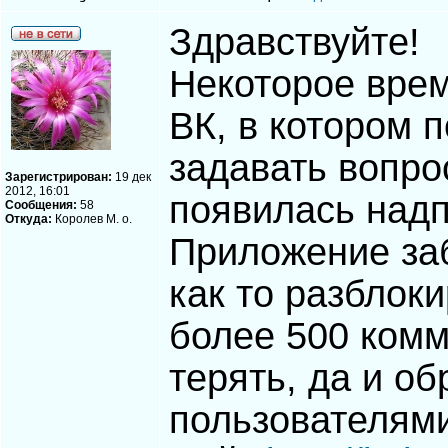
Здравствуйте!
Некоторое врем
ВК, в котором 
задавать вопро
Зарегистрирован:
19 дек
2012, 16:01
появилась надпи
Сообщения:
58
Откуда:
Королев М. о.
Приложение за
как то разблоки
более 500 комм
терять, да и об
пользователям