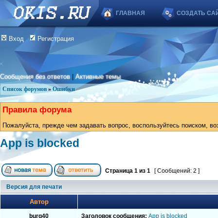
ГЛАВНАЯ
СОЗДАТЬ СА
Вход
Регистрация
Сообщения без ответов
|
Активные темы
Список форумов
»
Ошибки
Правила форума
Пожалуйста, прежде чем задавать вопрос, воспользуйтесь поиском, во
App is blocked
Страница
1
из
1
[ Сообщений: 2 ]
Версия для печати
Автор
burg40
Заголовок сообщения:
App is blocked