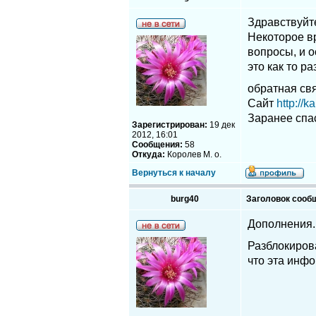
Здравствуйт
Некоторое вр
вопросы, и о
это как то р
обратная св
Сайт
http://k
Заранее спа
Зарегистрирован:
19 дек
2012, 16:01
Сообщения:
58
Откуда:
Королев М. о.
Вернуться к началу
burg40
Заголовок сооб
Дополнения. 
Разблокирова
что эта инфо