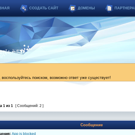
ВНАЯ
СОЗДАТЬ САЙТ
ДОМЕНЫ
ПАРТНЕРА
 воспользуйтесь поиском, возможно ответ уже существует!
ца
1
из
1
[ Сообщений: 2 ]
Сообщение
щения:
App is blocked