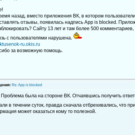
е!
емя назад, вместо приложения ВК, в котором пользователи
ставлять отзывы, появилась надпись App is blocked. Прил
азблокировать? Сайту 13 лет и там более 500 комментариев, 
язь с пользователями нарушена.
aktusenok-ru.okis.ru
сибо за возможную помощь.
щения:
Re: App is blocked
Проблема была на стороне ВК. Отчаявшись получить ответ 
ли в течении суток, правда сначала отбрехивались, что п
рмация может оказаться кому то полезной.