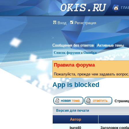
ГЛА
Вход
Регистрация
Сообщения без ответов
|
Активные темы
Список форумов
»
Ошибки
Правила форума
Пожалуйста, прежде чем задавать вопрос,
App is blocked
Страни
Версия для печати
Автор
burg40
Заголовок сооб