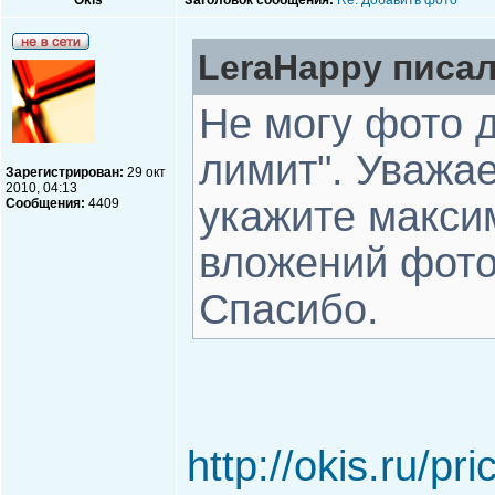
Okis
Заголовок сообщения:
Re: Добавить фото
LeraHappy писал
Не могу фото 
лимит". Уважа
Зарегистрирован:
29 окт
2010, 04:13
укажите макси
Сообщения:
4409
вложений фото
Спасибо.
http://okis.ru/pri