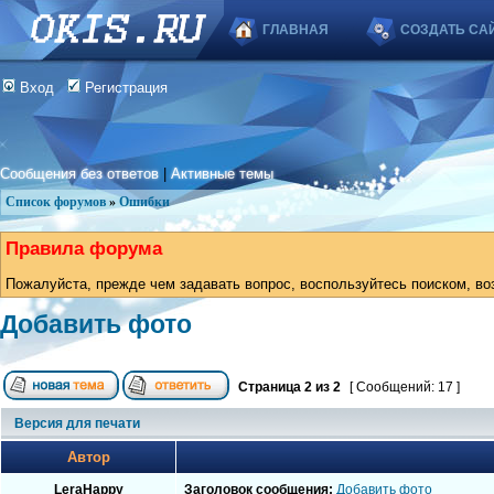
ГЛАВНАЯ
СОЗДАТЬ СА
Вход
Регистрация
Сообщения без ответов
|
Активные темы
Список форумов
»
Ошибки
Правила форума
Пожалуйста, прежде чем задавать вопрос, воспользуйтесь поиском, во
Добавить фото
Страница
2
из
2
[ Сообщений: 17 ]
Версия для печати
Автор
LeraHappy
Заголовок сообщения:
Добавить фото