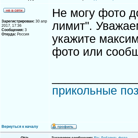
Не могу фото д
Зарегистрирован:
30 апр
лимит". Уважа
2017, 17:36
Сообщения:
3
Откуда:
Россия
укажите макси
фото или сообщ
_____________
прикольные по
Вернуться к началу