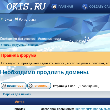
ГЛАВНАЯ
СОЗДАТЬ СА
Вход
Регистрация
Сообщения без ответов
|
Активные темы
Список форумов
»
Ошибки
Правила форума
Пожалуйста, прежде чем задавать вопрос, воспользуйтесь поиском, во
Необходимо продлить домены.
Страница
1
из
1
[ 1 сообщение ]
Версия для печати
Автор
примак
Заголовок сообщения:
Необходимо продлить д