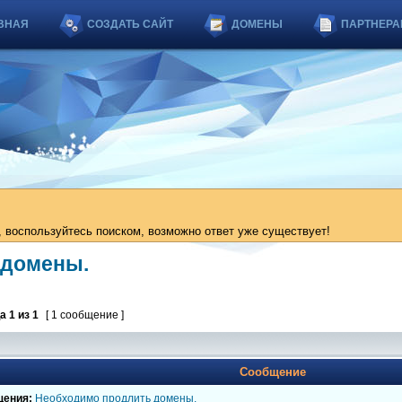
ВНАЯ
СОЗДАТЬ САЙТ
ДОМЕНЫ
ПАРТНЕРА
 воспользуйтесь поиском, возможно ответ уже существует!
 домены.
ца
1
из
1
[ 1 сообщение ]
Сообщение
щения:
Необходимо продлить домены.