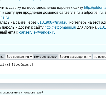
чить ссылку на восстановление пароля к сайту
http://jetdom
 к сайту для продления доменов cartservis.ru и artportfel.ru
ins.ru
алась на сайте через
6131908@mail.ru
, но теперь на этот а
 пароль и доступ к сайту
http://jetdomains.ru
для логина
6131
ный email:
cartservis@yandex.ru
за:
Поле сортировки
ца
1
из
1
[ 1 сообщение ]
егистрированных пользователей