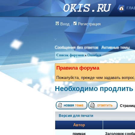
ГЛА
Вход
Регистрация
Сообщения без ответов
|
Активные темы
Список форумов
»
Ошибки
Правила форума
Пожалуйста, прежде чем задавать вопрос,
Необходимо продлить
Страни
Версия для печати
Автор
примак
Заголовок сооб