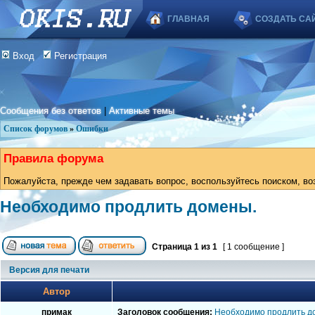
ГЛАВНАЯ
СОЗДАТЬ СА
Вход
Регистрация
Сообщения без ответов
|
Активные темы
Список форумов
»
Ошибки
Правила форума
Пожалуйста, прежде чем задавать вопрос, воспользуйтесь поиском, во
Необходимо продлить домены.
Страница
1
из
1
[ 1 сообщение ]
Версия для печати
Автор
примак
Заголовок сообщения:
Необходимо продлить д