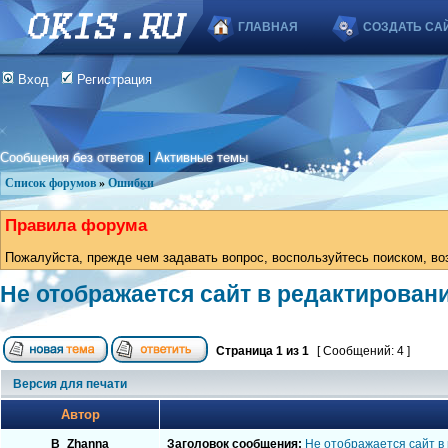
ГЛАВНАЯ
СОЗДАТЬ СА
Вход
Регистрация
Сообщения без ответов
|
Активные темы
Список форумов
»
Ошибки
Правила форума
Пожалуйста, прежде чем задавать вопрос, воспользуйтесь поиском, во
Не отображается сайт в редактирован
Страница
1
из
1
[ Сообщений: 4 ]
Версия для печати
Автор
B_Zhanna
Заголовок сообщения:
Не отображается сайт в