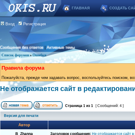
ГЛАВНАЯ
СОЗДАТЬ СА
Вход
Регистрация
Сообщения без ответов
|
Активные темы
Список форумов
»
Ошибки
Правила форума
Пожалуйста, прежде чем задавать вопрос, воспользуйтесь поиском, во
Не отображается сайт в редактирован
Страница
1
из
1
[ Сообщений: 4 ]
Версия для печати
Автор
B_Zhanna
Заголовок сообщения:
Не отображается сайт в