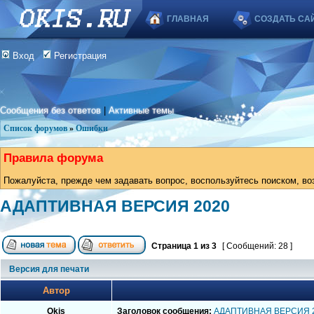
ГЛАВНАЯ
СОЗДАТЬ СА
Вход
Регистрация
Сообщения без ответов
|
Активные темы
Список форумов
»
Ошибки
Правила форума
Пожалуйста, прежде чем задавать вопрос, воспользуйтесь поиском, во
АДАПТИВНАЯ ВЕРСИЯ 2020
Страница
1
из
3
[ Сообщений: 28 ]
Версия для печати
Автор
Okis
Заголовок сообщения:
АДАПТИВНАЯ ВЕРСИЯ 