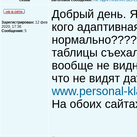
ckuba
Заголовок сообщения:
Re: АДАПТИВНАЯ ВЕРС
Добрый день. Я
Зарегистрирован:
12 фев
кого адаптивна
2020, 17:36
Сообщения:
5
нормально????
таблицы съехал
вообще не видн
что не видят дат
www.personal-kl
На обоих сайта