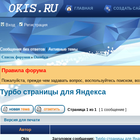
ГЛАВНАЯ
СОЗДАТЬ СА
Вход
Регистрация
Сообщения без ответов
|
Активные темы
Список форумов
»
Ошибки
Правила форума
Пожалуйста, прежде чем задавать вопрос, воспользуйтесь поиском, во
Турбо страницы для Яндекса
Страница
1
из
1
[ 1 сообщение ]
Версия для печати
Автор
Okis
Заголовок сообщения:
Турбо страницы для Янд