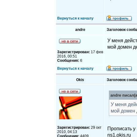
Вернуться к началу
andre
Заголовок сооб
У меня дейст
мой домен д
Зарегистрирован:
17 фев
2016, 00:51
Сообщения:
6
Вернуться к началу
Okis
Заголовок сооб
andre писал(а
У меня дей
мой домен 
Зарегистрирован:
29 окт
Прописать у
2010, 04:13
ns1.okis.ru
Сообщения:
4409