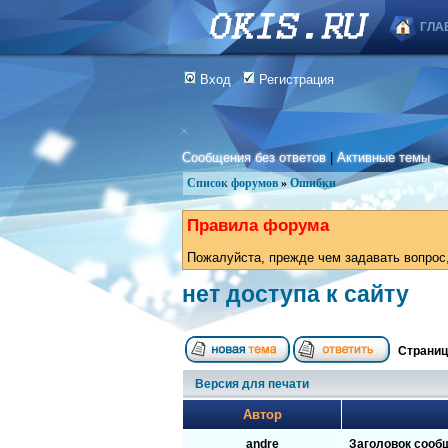
ГЛА
Вход
Регистрация
Сообщения без ответов
|
Активные темы
Список форумов
»
Ошибки
Правила форума
Пожалуйста, прежде чем задавать вопрос,
нет доступа к сайту
Страни
Версия для печати
Автор
andre
Заголовок сооб