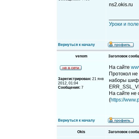
ns2.okis.ru
__________
Уроки и поле
Вернуться к началу
venom
Заголовок сооб
На сайте
www
Протокол не
Зарегистрирован:
21 янв
наборы шиф
2012, 01:04
ERR_SSL_V
Сообщения:
7
На сайте не
(
https://www.
Вернуться к началу
Okis
Заголовок сооб