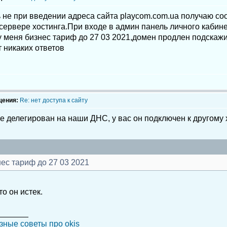
 не при введении адреса сайта playcom.com.ua получаю со
сервере хостинга.При входе в админ панель личного кабин
у меня бизнес тариф до 27 03 2021,домен продлен подскажи
ет никаких ответов
щения:
Re: нет доступа к сайту
 делегирован на наши ДНС, у вас он подключен к другому х
нес тариф до 27 03 2021
то он истек.
_______
зные советы про okis