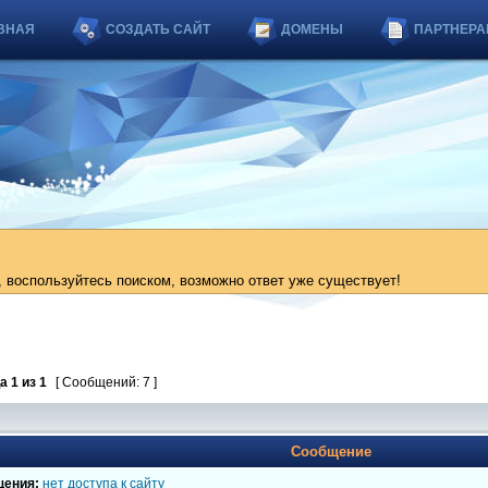
ВНАЯ
СОЗДАТЬ САЙТ
ДОМЕНЫ
ПАРТНЕРА
 воспользуйтесь поиском, возможно ответ уже существует!
ца
1
из
1
[ Сообщений: 7 ]
Сообщение
щения:
нет доступа к сайту