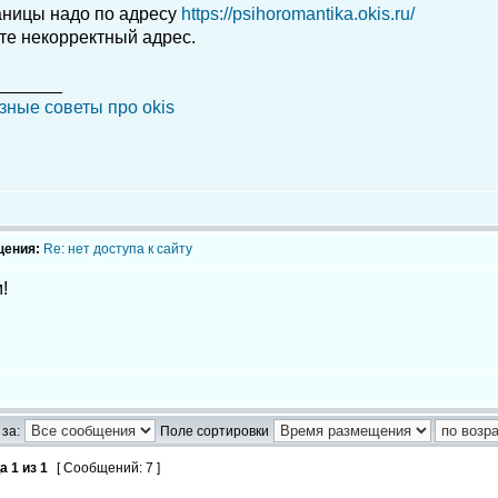
аницы надо по адресу
https://psihoromantika.okis.ru/
те некорректный адрес.
_______
зные советы про okis
щения:
Re: нет доступа к сайту
!
за:
Поле сортировки
ца
1
из
1
[ Сообщений: 7 ]