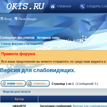
ГЛАВНАЯ
СОЗДАТЬ СА
Вход
Регистрация
Сообщения без ответов
|
Активные темы
Список форумов
»
Предложения
Правила форума
Все ваши предложения вы можете отправлять по средствам виджета в в
Версия для слабовидящих.
Страница
1
из
1
[ Сообщений: 5 ]
Версия для печати
Автор
nikkel970
Заголовок сообщения:
Версия для слабовидящи