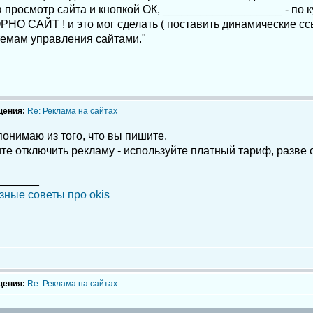
 просмотр сайта и кнопкой ОК, ___________________ - по 
РНО САЙТ ! и это мог сделать ( поставить динамические с
темам управления сайтами."
щения:
Re: Реклама на сайтах
понимаю из того, что вы пишите.
те отключить рекламу - используйте платный тариф, разве 
_______
зные советы про okis
щения:
Re: Реклама на сайтах