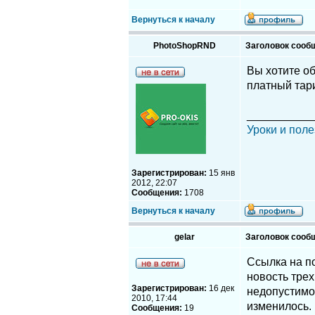
Вернуться к началу
PhotoShopRND
Заголовок сооб
Вы хотите об
платный тар
__________
Уроки и поле
Зарегистрирован:
15 янв
2012, 22:07
Сообщения:
1708
Вернуться к началу
gelar
Заголовок сооб
Ссылка на по
новость трех
Зарегистрирован:
16 дек
недопустимо,
2010, 17:44
изменилось.
Сообщения:
19