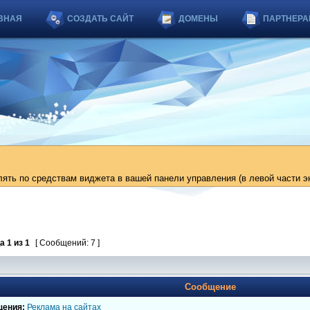
ВНАЯ
СОЗДАТЬ САЙТ
ДОМЕНЫ
ПАРТНЕРА
ть по средствам виджета в вашей панели управления (в левой части эк
ца
1
из
1
[ Сообщений: 7 ]
Сообщение
щения:
Реклама на сайтах