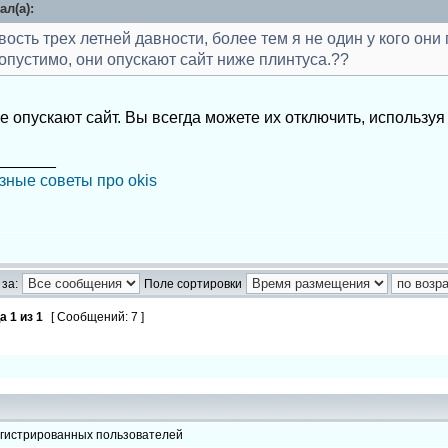
ал(а):
овость трех летней давности, более тем я не один у кого он
опустимо, они опускают сайт ниже плинтуса.??
е опускают сайт. Вы всегда можете их отключить, использу
_______
зные советы про okis
за:
Поле сортировки
ца
1
из
1
[ Сообщений: 7 ]
егистрированных пользователей