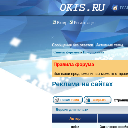
ГЛА
Вход
Регистрация
Сообщения без ответов
|
Активные темы
Список форумов
»
Предложения
Правила форума
Все ваши предложения вы можете отправля
Реклама на сайтах
Страни
Версия для печати
Автор
gelar
Заголовок сооб