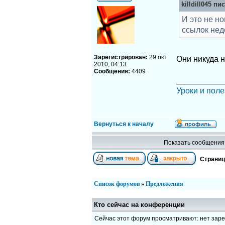
killdill045 пис
И это не н
ссылок нед
Зарегистрирован:
29 окт
Они никуда н
2010, 04:13
Сообщения:
4409
__________
Уроки и поле
Вернуться к началу
Показать сообщения 
Страни
Список форумов
»
Предложения
Кто сейчас на конференции
Сейчас этот форум просматривают: нет зар