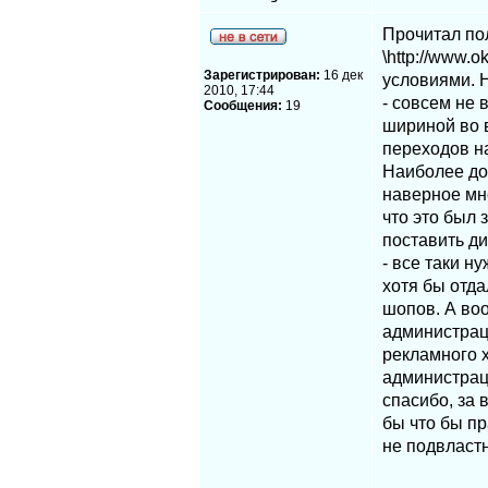
Прочитал по
\http://www.
Зарегистрирован:
16 дек
условиями. Н
2010, 17:44
- совсем не
Сообщения:
19
шириной во в
переходов н
Наиболее дол
наверное мно
что это был 
поставить д
- все таки н
хотя бы отда
шопов. А воо
администраци
рекламного х
администраци
спасибо, за 
бы что бы пр
не подвластн