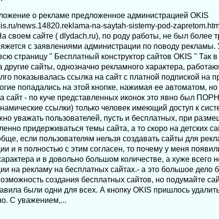
ложение о рекламе предложенное администрацией OKIS
okis.ru/news.14820.reklama-na-saytah-sistemy-pod-zapretom.ht
а своем сайте ( dlydach.ru), по роду работы, не был более т
 вяжется с заявлениями администрации по поводу рекламы. 
сю страницу " Бесплатный конструктор сайтов OKIS " Так в
а другие сайты, однозначно рекламного характера, работа
го показывалась ссылка на сайт с платной подпиской на пр
гие попадались на этой кнопке, нажимая ее автоматом, но
за сайт - по куче представленных иконок это явно был ПОРН
инамические ссылки) только человек имеющий доступ к сис
ужно уважать пользователей, пусть и бесплатных, при раз
ленно придерживаться темы сайта, а то скоро на детских с
бще, если пользователям нельзя создавать сайты для рекл
и и я полностью с этим согласен, то почему у меня появил
арактера и в довольно большом количестве, а хуже всего 
и на рекламу на бесплатных сайтах.- а это большое дело б
возможность создания бесплатных сайтов, но подумайте сай
авила были одни для всех. А кнопку OKIS пришлось удалит
о. C уважением,...