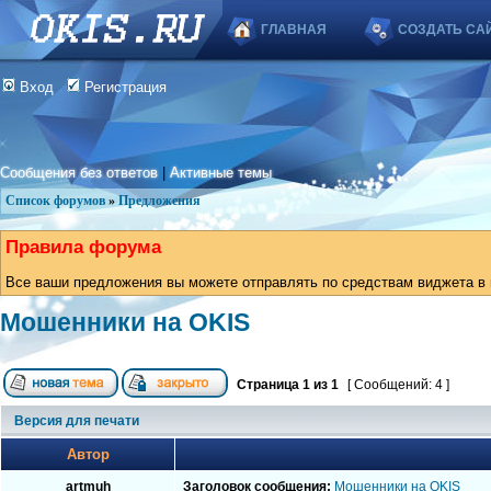
ГЛАВНАЯ
СОЗДАТЬ СА
Вход
Регистрация
Сообщения без ответов
|
Активные темы
Список форумов
»
Предложения
Правила форума
Все ваши предложения вы можете отправлять по средствам виджета в в
Мошенники на OKIS
Страница
1
из
1
[ Сообщений: 4 ]
Версия для печати
Автор
artmuh
Заголовок сообщения:
Мошенники на OKIS