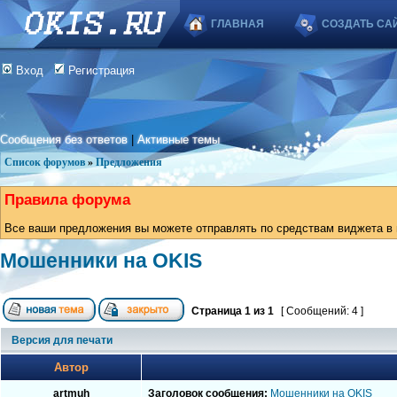
ГЛАВНАЯ
СОЗДАТЬ СА
Вход
Регистрация
Сообщения без ответов
|
Активные темы
Список форумов
»
Предложения
Правила форума
Все ваши предложения вы можете отправлять по средствам виджета в в
Мошенники на OKIS
Страница
1
из
1
[ Сообщений: 4 ]
Версия для печати
Автор
artmuh
Заголовок сообщения:
Мошенники на OKIS