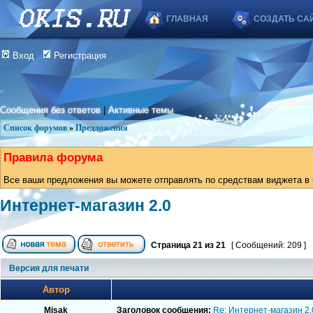
ГЛАВНАЯ
СОЗДАТЬ СА
Вход
Регистрация
Сообщения без ответов
|
Активные темы
Список форумов
»
Предложения
Правила форума
Все ваши предложения вы можете отправлять по средствам виджета в в
Интернет-магазин 2.0
Страница
21
из
21
[ Сообщений: 209 ]
Версия для печати
Автор
Misak
Заголовок сообщения:
Re: Интернет-магазин 2.