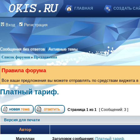
ГЛАВНАЯ
СОЗДАТЬ СА
Вход
Регистрация
Сообщения без ответов
|
Активные темы
Список форумов
»
Предложения
Правила форума
Все ваши предложения вы можете отправлять по средствам виджета в в
Платный тариф.
Страница
1
из
1
[ Сообщений: 3 ]
Версия для печати
Автор
Магеллан
Заголовок сообщения:
Платный тариф.