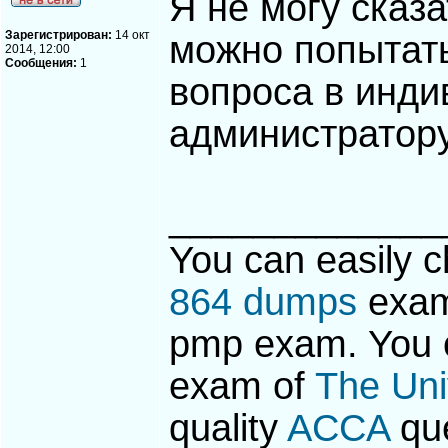
Я не могу сказа
Зарегистрирован:
14 окт
можно попытать
2014, 12:00
Сообщения:
1
вопроса в инди
администратор
_____________
You can easily c
864 dumps
exa
pmp exam. You c
exam of
The Uni
quality
ACCA
que