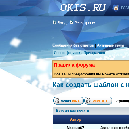
ГЛА
Вход
Регистрация
Сообщения без ответов
|
Активные темы
Список форумов
»
Предложения
Правила форума
Все ваши предложения вы можете отправля
Как создать шаблон с 
Страни
Версия для печати
Автор
Максим67
Заголовок сооб