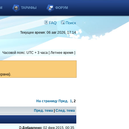
М
ТАРИФЫ
ФОРУМ
FAQ
Поиск
Текущее время: 06 авг 2026, 17:14
Часовой пояс: UTC + 3 часа [ Летнее время ]
рана).
На страницу
Пред.
1
,
2
Пред. тема
|
След. тема
Добавлено:
02 фев 2015, 00:35