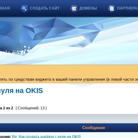
ВНАЯ
СОЗДАТЬ САЙТ
ДОМЕНЫ
ПАРТНЕРА
ть по средствам виджета в вашей панели управления (в левой части эк
нуля на OKIS
ца
2
из
2
[ Сообщений: 13 ]
Сообщение
щения:
Re: Как создать шаблон с нуля на OKIS