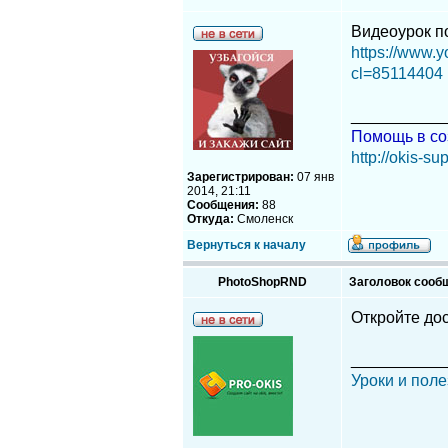
Видеоурок п
https://www.
cl=85114404
__________
Помощь в со
http://okis-sup
Зарегистрирован:
07 янв
2014, 21:11
Сообщения:
88
Откуда:
Смоленск
Вернуться к началу
PhotoShopRND
Заголовок сооб
Откройте дос
__________
Уроки и поле