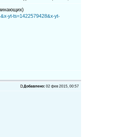
ачинающих)
&x-yt-ts=1422579428&x-yt-
Добавлено:
02 фев 2015, 00:57