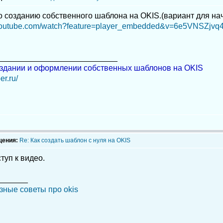
о созданию собственного шаблона на OKIS.(вариант для н
youtube.com/watch?feature=player_embedded&v=6e5VNSZjvq4
___________________________
здании и оформлении собственных шаблонов на OKIS
er.ru/
щения:
Re: Как создать шаблон с нуля на OKIS
туп к видео.
_______
зные советы про okis