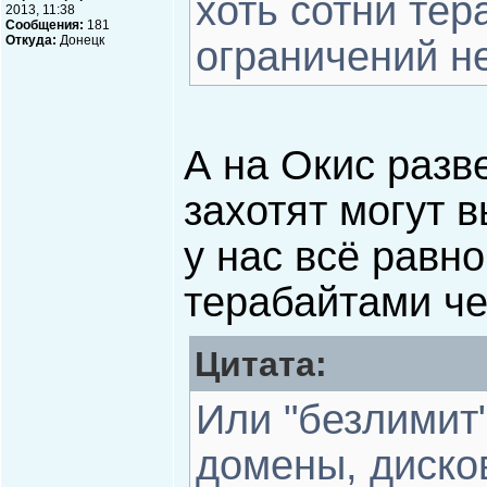
хоть сотни тер
2013, 11:38
Сообщения:
181
Откуда:
Донецк
ограничений не
А на Окис разв
захотят могут 
у нас всё равно
терабайтами че
Цитата:
Или "безлимит"
домены, диско