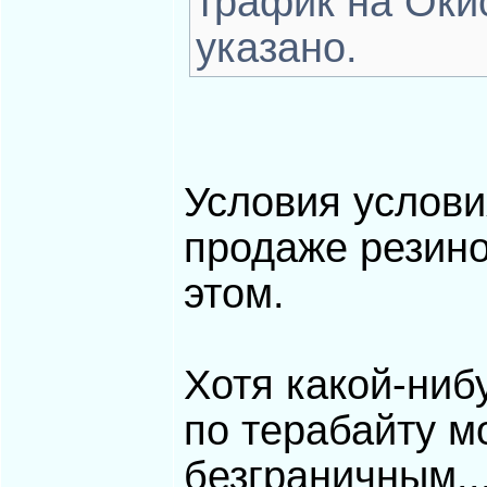
трафик на Окис
указано.
Условия услови
продаже резин
этом.
Хотя какой-ниб
по терабайту м
безграничным..