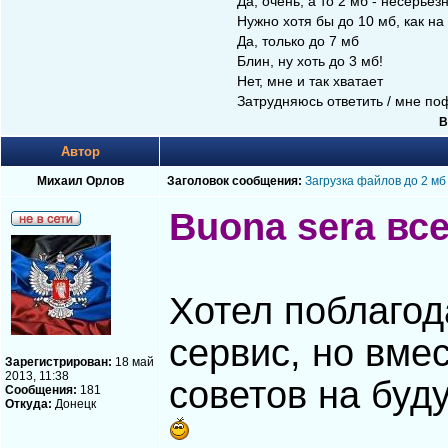
Да, очень, а то 2 мб - несерьёз
Нужно хотя бы до 10 мб, как на
Да, только до 7 мб
Блин, ну хоть до 3 мб!
Нет, мне и так хватает
Затрудняюсь ответить / мне по
В
Автор
Михаил Орлов
Заголовок сообщения:
Загрузка файлов до 2 мб
Buona sera вс
Хотел поблагод
сервис, но вмес
Зарегистрирован:
18 май
2013, 11:38
советов на бу
Сообщения:
181
Откуда:
Донецк