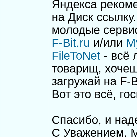
Яндекса рекоме
на Диск ссылку
молодые серви
F-Bit.ru
и/или
My
FileToNet
- всё 
товарищ, хоче
загружай на F-B
Вот это всё, го
Спасибо, и над
С Уважением, М