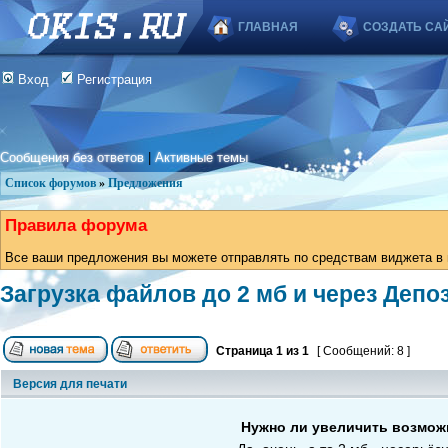
ГЛАВНАЯ
СОЗДАТЬ СА
Вход
Регистрация
Сообщения без ответов
|
Активные темы
Список форумов
»
Предложения
Правила форума
Все ваши предложения вы можете отправлять по средствам виджета в в
Загрузка файлов до 2 мб и через Депо
Страница
1
из
1
[ Сообщений: 8 ]
Версия для печати
Нужно ли увеличить возможн