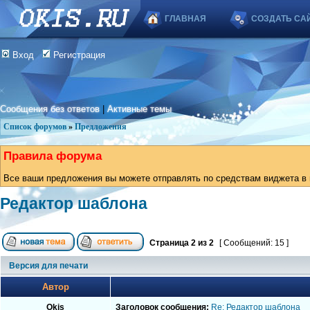
ГЛАВНАЯ
СОЗДАТЬ СА
Вход
Регистрация
Сообщения без ответов
|
Активные темы
Список форумов
»
Предложения
Правила форума
Все ваши предложения вы можете отправлять по средствам виджета в в
Редактор шаблона
Страница
2
из
2
[ Сообщений: 15 ]
Версия для печати
Автор
Okis
Заголовок сообщения:
Re: Редактор шаблона