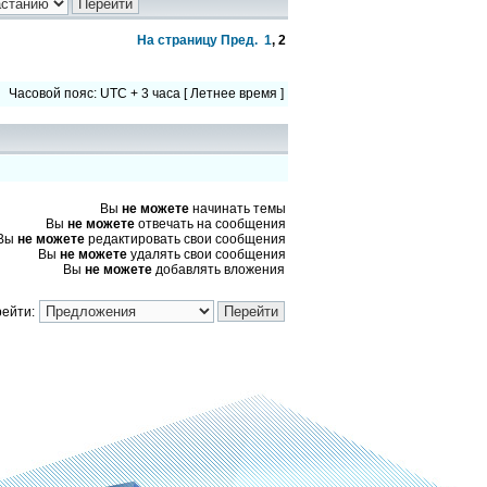
На страницу
Пред.
1
,
2
Часовой пояс: UTC + 3 часа [ Летнее время ]
Вы
не можете
начинать темы
Вы
не можете
отвечать на сообщения
Вы
не можете
редактировать свои сообщения
Вы
не можете
удалять свои сообщения
Вы
не можете
добавлять вложения
ейти: