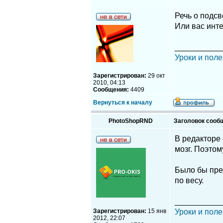
Речь о подсв
Или вас инт
__________
Уроки и поле
Зарегистрирован:
29 окт
2010, 04:13
Сообщения:
4409
Вернуться к началу
PhotoShopRND
Заголовок сооб
В редакторе 
мозг. Поэтом
Было бы прек
по весу.
__________
Зарегистрирован:
15 янв
Уроки и поле
2012, 22:07