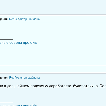
щения:
Re: Редактор шаблона
_______
зные советы про okis
щения:
Re: Редактор шаблона
ли в дальнейшем подсветку доработаете, будет отлично. Бо
_______
зные советы про okis