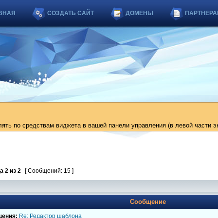
ВНАЯ
СОЗДАТЬ САЙТ
ДОМЕНЫ
ПАРТНЕРА
ть по средствам виджета в вашей панели управления (в левой части эк
ца
2
из
2
[ Сообщений: 15 ]
Сообщение
щения:
Re: Редактор шаблона