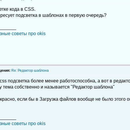
етке кода в CSS.
ересует подсветка в шаблонах в первую очередь?
_______
зные советы про okis
щения:
Re: Редактор шаблона
css подсветка более менее работоспособна, а вот в редак
у тема собственно и называется "Редактор шаблона"
расно, если бы в Загрузка файлов вообще не было этого ог
_______
зные советы про okis