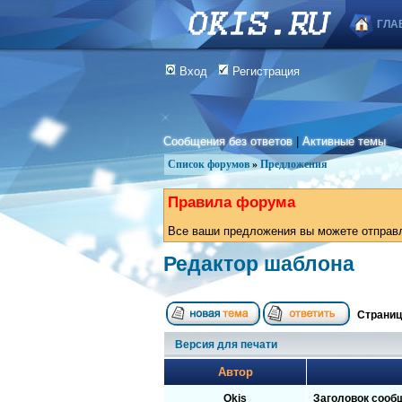
ГЛА
Вход
Регистрация
Сообщения без ответов
|
Активные темы
Список форумов
»
Предложения
Правила форума
Все ваши предложения вы можете отправля
Редактор шаблона
Страни
Версия для печати
Автор
Okis
Заголовок сооб