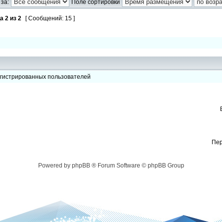
за:
Поле сортировки
ца
2
из
2
[ Сообщений: 15 ]
егистрированных пользователей
Пер
Powered by phpBB ® Forum Software © phpBB Group