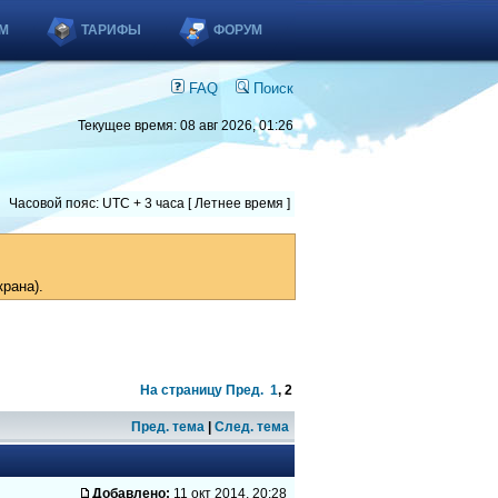
М
ТАРИФЫ
ФОРУМ
FAQ
Поиск
Текущее время: 08 авг 2026, 01:26
Часовой пояс: UTC + 3 часа [ Летнее время ]
рана).
На страницу
Пред.
1
,
2
Пред. тема
|
След. тема
Добавлено:
11 окт 2014, 20:28