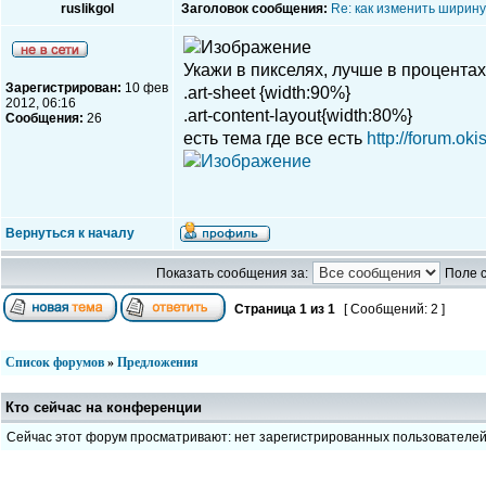
ruslikgol
Заголовок сообщения:
Re: как изменить ширину
Укажи в пикселях, лучше в процентах
Зарегистрирован:
10 фев
.art-sheet {width:90%}
2012, 06:16
.art-content-layout{width:80%}
Сообщения:
26
есть тема где все есть
http://forum.ok
Вернуться к началу
Показать сообщения за:
Поле 
Страница
1
из
1
[ Сообщений: 2 ]
Список форумов
»
Предложения
Кто сейчас на конференции
Сейчас этот форум просматривают: нет зарегистрированных пользователе