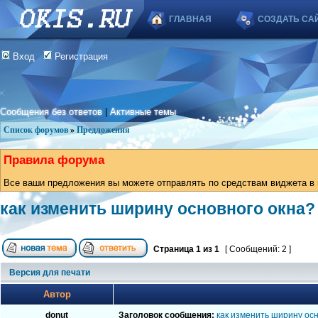
ГЛАВНАЯ
СОЗДАТЬ СА
Вход
Регистрация
Сообщения без ответов
|
Активные темы
Список форумов
»
Предложения
Правила форума
Все ваши предложения вы можете отправлять по средствам виджета в в
как изменить ширину основного окна?
Страница
1
из
1
[ Сообщений: 2 ]
Версия для печати
Автор
donut
Заголовок сообщения:
как изменить ширину ос