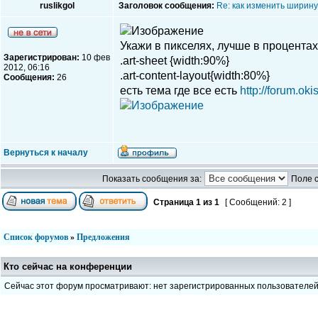
ruslikgol
Заголовок сообщения:
Re: как изменить ширину
Укажи в пикселях, лучше в процентах
Зарегистрирован:
10 фев
.art-sheet {width:90%}
2012, 06:16
.art-content-layout{width:80%}
Сообщения:
26
есть тема где все есть
http://forum.ok
Вернуться к началу
Показать сообщения за:
Поле 
Страница
1
из
1
[ Сообщений: 2 ]
Список форумов
»
Предложения
Кто сейчас на конференции
Сейчас этот форум просматривают: нет зарегистрированных пользователе