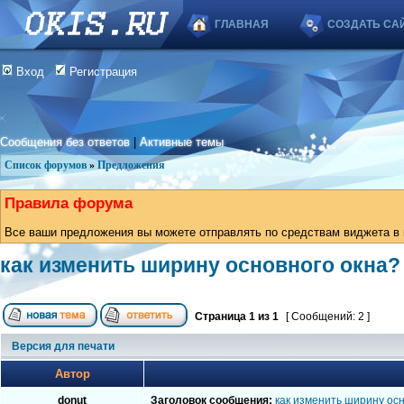
ГЛАВНАЯ
СОЗДАТЬ СА
Вход
Регистрация
Сообщения без ответов
|
Активные темы
Список форумов
»
Предложения
Правила форума
Все ваши предложения вы можете отправлять по средствам виджета в в
как изменить ширину основного окна?
Страница
1
из
1
[ Сообщений: 2 ]
Версия для печати
Автор
donut
Заголовок сообщения:
как изменить ширину ос