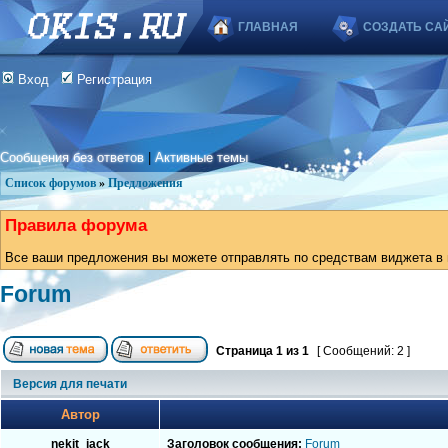
ГЛАВНАЯ
СОЗДАТЬ СА
Вход
Регистрация
Сообщения без ответов
|
Активные темы
Список форумов
»
Предложения
Правила форума
Все ваши предложения вы можете отправлять по средствам виджета в в
Forum
Страница
1
из
1
[ Сообщений: 2 ]
Версия для печати
Автор
nekit_jack
Заголовок сообщения:
Forum