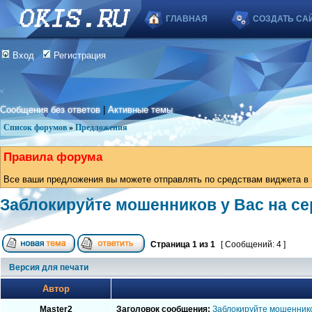
ГЛАВНАЯ
СОЗДАТЬ СА
Вход
Регистрация
Сообщения без ответов
|
Активные темы
Список форумов
»
Предложения
Правила форума
Все ваши предложения вы можете отправлять по средствам виджета в в
Заблокируйте мошенников у Вас на се
Страница
1
из
1
[ Сообщений: 4 ]
Версия для печати
Автор
Master2
Заголовок сообщения:
Заблокируйте мошеннико