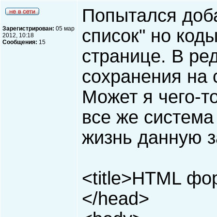
Попытался доб
Зарегистрирован:
05 мар
список" но код
2012, 10:18
Сообщения:
15
странице. В ре
сохранения на 
Может я чего-т
все же система
жизнь данную 
<title>HTML фор
</head>