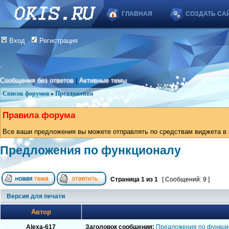
ГЛАВНАЯ
СОЗДАТЬ СА
Вход
Регистрация
Сообщения без ответов
|
Активные темы
Список форумов
»
Предложения
Правила форума
Все ваши предложения вы можете отправлять по средствам виджета в в
Предложения по функционалу
Страница
1
из
1
[ Сообщений: 9 ]
Версия для печати
Автор
Alexa-617
Заголовок сообщения:
Предложения по функци