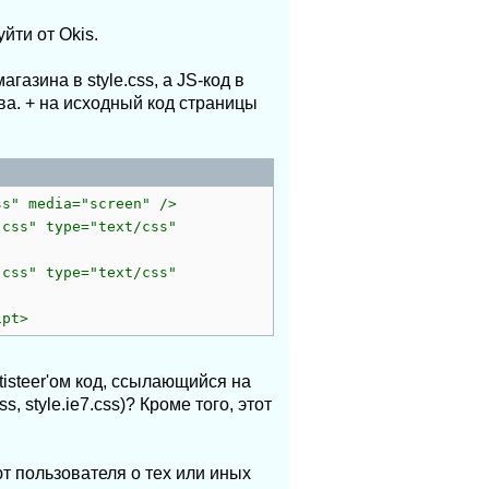
йти от Okis.
азина в style.css, а JS-код в
ва. + на исходный код страницы
ss" media="screen" />
.css" type="text/css"
.css" type="text/css"
ipt>
isteer'ом код, ссылающийся на
, style.ie7.css)? Кроме того, этот
т пользователя о тех или иных