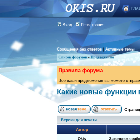
ГЛА
Вход
Регистрация
Сообщения без ответов
|
Активные темы
Список форумов
»
Предложения
Правила форума
Все ваши предложения вы можете отправля
Какие новые функции 
Страни
Версия для печати
Автор
Okis
Заголовок сооб