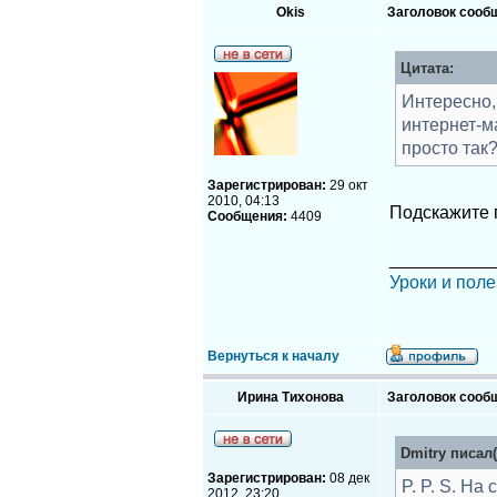
Okis
Заголовок сооб
Цитата:
Интересно,
интернет-м
просто так?
Зарегистрирован:
29 окт
2010, 04:13
Подскажите п
Сообщения:
4409
__________
Уроки и поле
Вернуться к началу
Ирина Тихонова
Заголовок сооб
Dmitry писал(
Зарегистрирован:
08 дек
P. P. S. Н
2012, 23:20