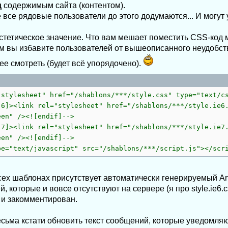
д
содержимым сайта (контентом).
 все рядовые пользователи до этого додумаются... И могут у
стетическое значение. Что вам мешает поместить CSS-код маг
тим вы избавите пользователей от вышеописанного неудобст
ее смотреть (будет всё упорядочено).
"stylesheet" href="/shablons/***/style.css" type="text/c
 6]><link rel="stylesheet" href="/shablons/***/style.ie6
een" /><![endif]-->
 7]><link rel="stylesheet" href="/shablons/***/style.ie7
een" /><![endif]-->
pe="text/javascript" src="/shablons/***/script.js"></scr
сех шаблонах присутствует автоматически генерируемый Art
 которые и вовсе отсутствуют на сервере (я про style.ie6.css
 и закомментирован.
сьма кстати обновить текст сообщений, которые уведомляю