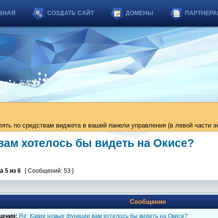
ВНАЯ
СОЗДАТЬ САЙТ
ДОМЕНЫ
ПАРТНЕРА
ть по средствам виджета в вашей панели управления (в левой части эк
вам хотелось бы видеть на Окисе?
ца
5
из
6
[ Сообщений: 53 ]
Сообщение
щения:
Re: Какие новые функции вам хотелось бы видеть на Окисе?