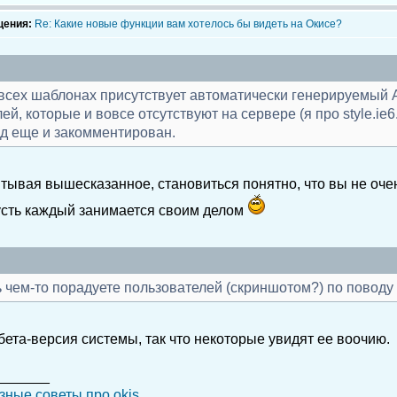
щения:
Re: Какие новые функции вам хотелось бы видеть на Окисе?
 всех шаблонах присутствует автоматически генерируемый A
й, которые и вовсе отсутствуют на сервере (я про style.ie6.c
код еще и закомментирован.
тывая вышесказанное, становиться понятно, что вы не оче
усть каждый занимается своим делом
 чем-то порадуете пользователей (скриншотом?) по повод
бета-версия системы, так что некоторые увидят ее воочию.
_______
зные советы про okis