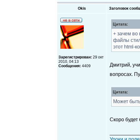
Okis
Заголовок сооб
Цитата:
+ зачем во
файлы стиле
этот html-
Зарегистрирован:
29 окт
2010, 04:13
Дмитрий, учи
Сообщения:
4409
вопросах. П
Цитата:
Может быть
Скоро будет 
__________
Уроки и поле