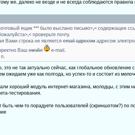
тому же, далеко не везде и не всегда соблюдаются правила п
почтовый ящик *** было выслано письмо>
,
< содержащее сс
Пожалуйста>
,
< проверьте почту.
ая Вами строка не является
email адресом
адресом электро
орректно Ваш
емэйл
e-mail.
 п.
, это не так актуально сейчас, как глобальное обновление 
м ожидаем уже как полгода, но успех-то и состоит из мелоч
лали хороший модуль интернет-магазина, молодцы, с этим ни
ета-тестирования.
ет быть чем-то порадуете пользователей (скриншотом?) по