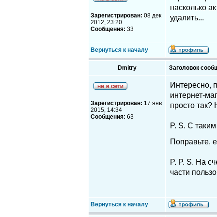
насколько а
Зарегистрирован:
08 дек
удалить...
2012, 23:20
Сообщения:
33
Вернуться к началу
Dmitry
Заголовок сооб
Интересно, п
интернет-маг
Зарегистрирован:
17 янв
просто так? 
2015, 14:34
Сообщения:
63
P. S. С таки
Поправьте, е
P. P. S. На 
части пользо
Вернуться к началу