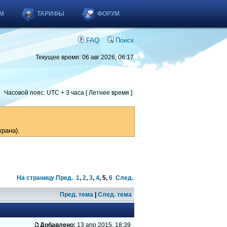
М
ТАРИФЫ
ФОРУМ
FAQ
Поиск
Текущее время: 06 авг 2026, 06:17
Часовой пояс: UTC + 3 часа [ Летнее время ]
рана).
На страницу
Пред.
1
,
2
,
3
,
4
,
5
,
6
След.
Пред. тема
|
След. тема
Добавлено:
13 апр 2015, 18:39