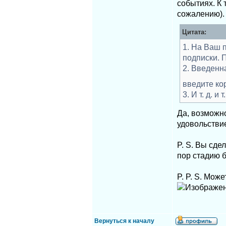
событиях. К 
сожалению).
Цитата:
1. На Ваш 
подписки. 
2. Введенн
введите к
3. И т. д. и т.
Да, возможно
удовольствие
P. S. Вы сде
пор стадию б
P. P. S. Мож
Вернуться к началу