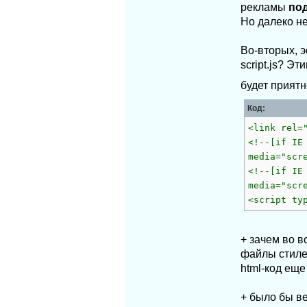
рекламы
по
Но далеко не
Во-вторых, э
script.js? Э
будет приятн
Код:
<link rel=
<!--[if IE
media="scr
<!--[if IE
media="scr
<script ty
+ зачем во в
файлы стилей,
html-код еще
+ было бы ве