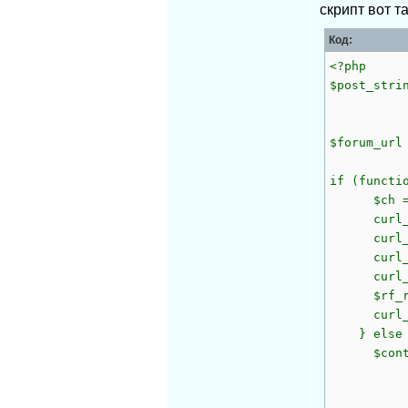
скрипт вот т
Код:
<?php
$post_stri
'&server
$forum_url
if (functi
$ch = cu
curl_seto
curl_seto
curl_seto
curl_seto
$rf_resu
curl_cl
} else 
$context
array(
'header'