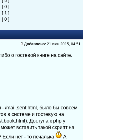
%
[ 8 ]
%
[ 0 ]
%
[ 1 ]
%
[ 0 ]
Добавлено:
21 июн 2015, 04:51
бо о гостевой книге на сайте.
- /mail.sent.html, было бы совсем
тов в системе и гостевую на
.book.html). Доступа к php у
 может вставить такой скрипт на
 Если нет - то печалька
А