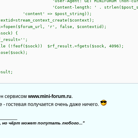
gent: GET MINIFORUM (non-curl) '.php
nt-length: ' . strlen($post_str
nt' => $post_string));
d=stream_context_create($context);
en($forum_url, 'r', false, $contextid);
ck) {
sult='';
eof($sock)) $rf_result.=fgets($sock, 4096);
($sock);
esult;
ен сервисом
www.mini-forum.ru
.
е - гостевая получается очень даже ничего.
_______
, но чёрт может попутать любого..."