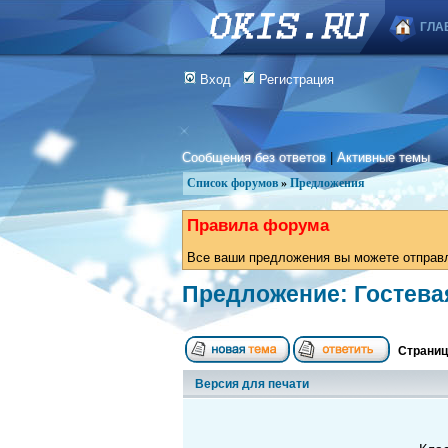
ГЛА
Вход
Регистрация
Сообщения без ответов
|
Активные темы
Список форумов
»
Предложения
Правила форума
Все ваши предложения вы можете отправля
Предложение: Гостевая 
Страни
Версия для печати