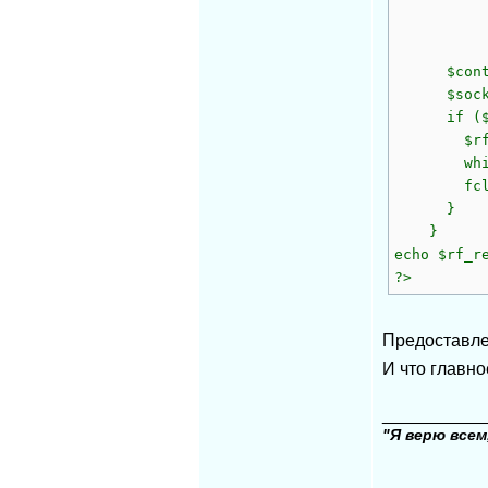
'User-A
'Conte
'conte
$contexti
$sock=fop
if ($so
$rf_re
while (!f
fclose
}
}
echo $rf_r
?>
Предоставл
И что главно
__________
"Я верю всем