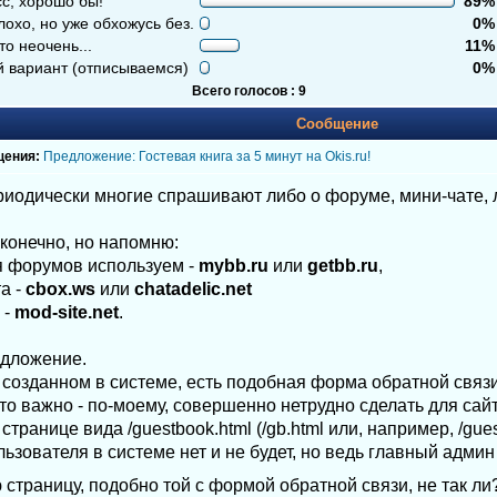
с, хорошо бы!
89
охо, но уже обхожусь без.
0
то неочень...
11
й вариант (отписываемся)
0
Всего голосов : 9
Сообщение
щения:
Предложение: Гостевая книга за 5 минут на Okis.ru!
иодически многие спрашивают либо о форуме, мини-чате, ли
 конечно, но напомню:
я форумов используем -
mybb.ru
или
getbb.ru
,
а -
cbox.ws
или
chatadelic.net
 -
mod-site.net
.
едложение.
е, созданном в системе, есть подобная форма обратной связи 
что важно - по-моему, совершенно нетрудно сделать для сай
странице вида /guestbook.html (/gb.html или, например, /guest
ьзователя в системе нет и не будет, но ведь главный админ
страницу, подобно той с формой обратной связи, не так ли?