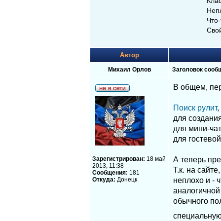
Клас
Непл
Что-
Сво
Автор
Михаил Орлов
Заголовок сооб
В общем, пер
Поиск рулит
,
для создани
для мини-чат
для гостевой
Зарегистрирован:
18 май
А теперь пр
2013, 11:38
Т.к. на сайт
Сообщения:
181
Откуда:
Донецк
неплохо и - 
аналогичной 
обычного пол
специальную 