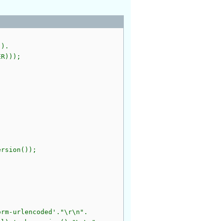
)).
R)));
rsion());
rlencoded'."\r\n".