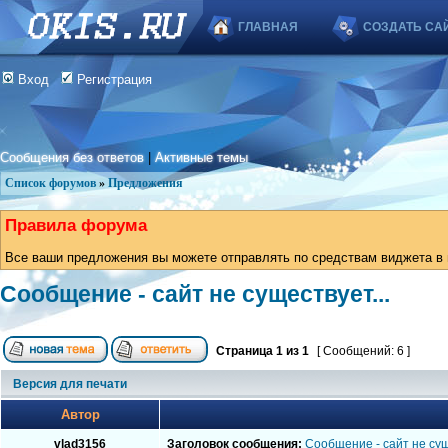
ГЛАВНАЯ
СОЗДАТЬ СА
Вход
Регистрация
Сообщения без ответов
|
Активные темы
Список форумов
»
Предложения
Правила форума
Все ваши предложения вы можете отправлять по средствам виджета в в
Сообщение - сайт не существует...
Страница
1
из
1
[ Сообщений: 6 ]
Версия для печати
Автор
vlad3156
Заголовок сообщения:
Сообщение - сайт не сущ