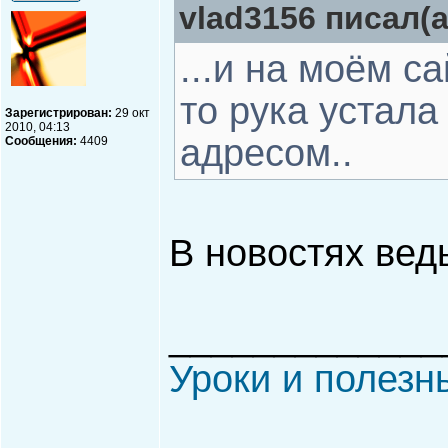
vlad3156 писал(а
...и на моём сай
то рука устала
Зарегистрирован:
29 окт
2010, 04:13
адресом..
Сообщения:
4409
В новостях вед
_____________
Уроки и полезн