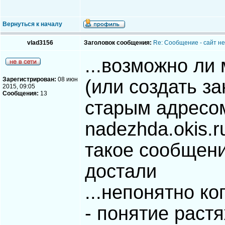
Вернуться к началу
vlad3156
Заголовок сообщения:
Re: Сообщение - сайт не 
...возможно ли
Зарегистрирован:
08 июн
(или создать за
2015, 09:05
Сообщения:
13
старым адресом.
nadezhda.okis.r
такое сообщение
достали
...непонятно ког
- понятие раст