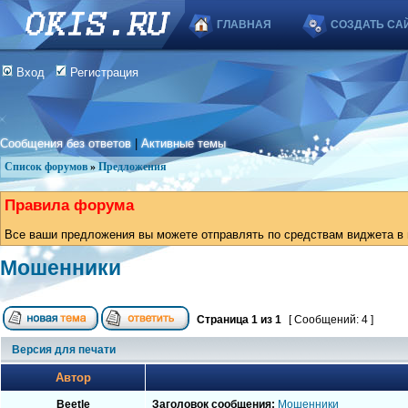
ГЛАВНАЯ
СОЗДАТЬ СА
Вход
Регистрация
Сообщения без ответов
|
Активные темы
Список форумов
»
Предложения
Правила форума
Все ваши предложения вы можете отправлять по средствам виджета в в
Мошенники
Страница
1
из
1
[ Сообщений: 4 ]
Версия для печати
Автор
Beetle
Заголовок сообщения:
Мошенники