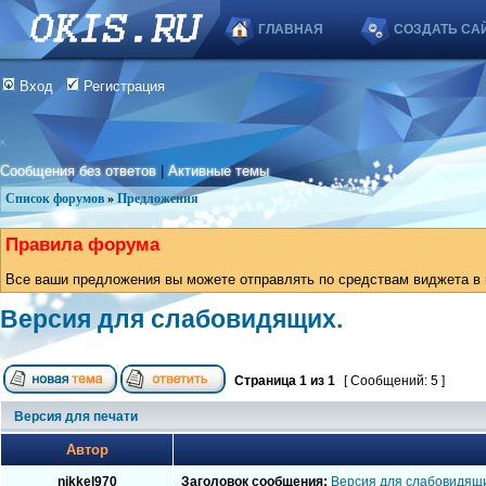
ГЛАВНАЯ
СОЗДАТЬ СА
Вход
Регистрация
Сообщения без ответов
|
Активные темы
Список форумов
»
Предложения
Правила форума
Все ваши предложения вы можете отправлять по средствам виджета в в
Версия для слабовидящих.
Страница
1
из
1
[ Сообщений: 5 ]
Версия для печати
Автор
nikkel970
Заголовок сообщения:
Версия для слабовидящи