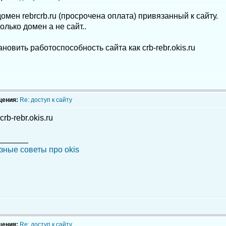
омен rebrcrb.ru (просрочена оплата) привязанный к сайту.
олько домен а не сайт..
новить работоспособность сайта как crb-rebr.okis.ru
щения:
Re: доступ к сайту
rb-rebr.okis.ru
_______
зные советы про okis
щения:
Re: доступ к сайту