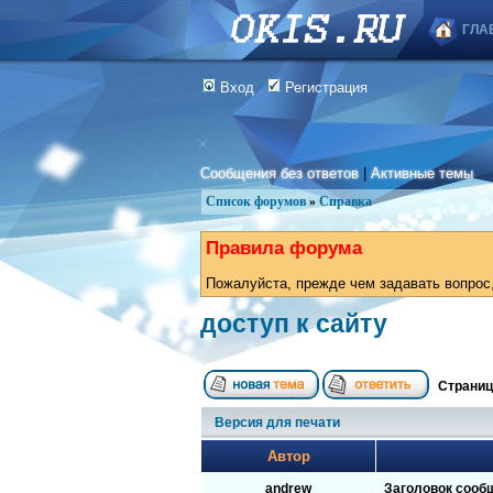
ГЛА
Вход
Регистрация
Сообщения без ответов
|
Активные темы
Список форумов
»
Справка
Правила форума
Пожалуйста, прежде чем задавать вопрос,
доступ к сайту
Страни
Версия для печати
Автор
andrew
Заголовок сооб