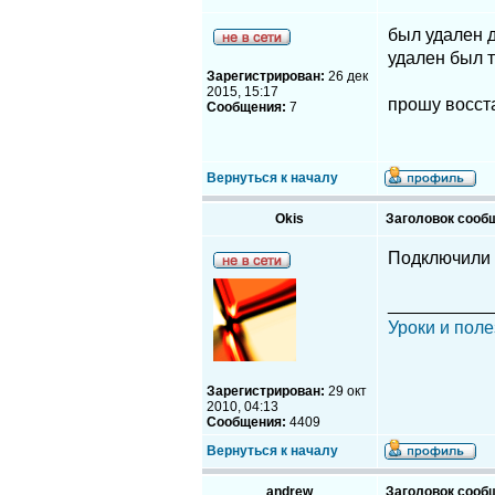
был удален д
удален был т
Зарегистрирован:
26 дек
2015, 15:17
прошу восста
Сообщения:
7
Вернуться к началу
Okis
Заголовок сооб
Подключили c
__________
Уроки и поле
Зарегистрирован:
29 окт
2010, 04:13
Сообщения:
4409
Вернуться к началу
andrew
Заголовок сооб