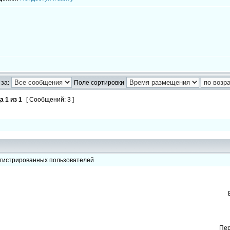
!
за:
Поле сортировки
ца
1
из
1
[ Сообщений: 3 ]
егистрированных пользователей
Пер