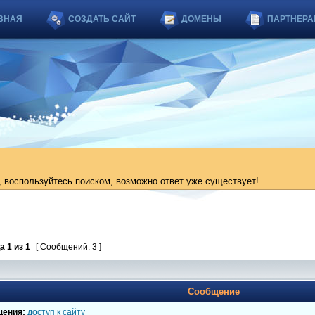
ВНАЯ
СОЗДАТЬ САЙТ
ДОМЕНЫ
ПАРТНЕРА
 воспользуйтесь поиском, возможно ответ уже существует!
ца
1
из
1
[ Сообщений: 3 ]
Сообщение
щения:
доступ к сайту