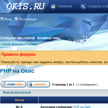
ГЛАВНАЯ
СОЗДАТЬ СА
Вход
Регистрация
Сообщения без ответов
|
Активные темы
Список форумов
»
Справка
Правила форума
Пожалуйста, прежде чем задавать вопрос, воспользуйтесь поиском, во
PHP на Окис
Страница
1
из
1
[ 1 сообщение ]
Версия для печати
Автор
Mr. K
Заголовок сообщения:
PHP на Окис