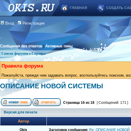
ГЛАВНАЯ
СОЗДАТЬ СА
Вход
Регистрация
Сообщения без ответов
|
Активные темы
Список форумов
»
Справка
Правила форума
Пожалуйста, прежде чем задавать вопрос, воспользуйтесь поиском, во
ОПИСАНИЕ НОВОЙ СИСТЕМЫ
Страница
16
из
18
[ Сообщений: 171 ]
Версия для печати
Автор
Okis
Заголовок сообщения:
Re: ОПИСАНИЕ НОВОЙ