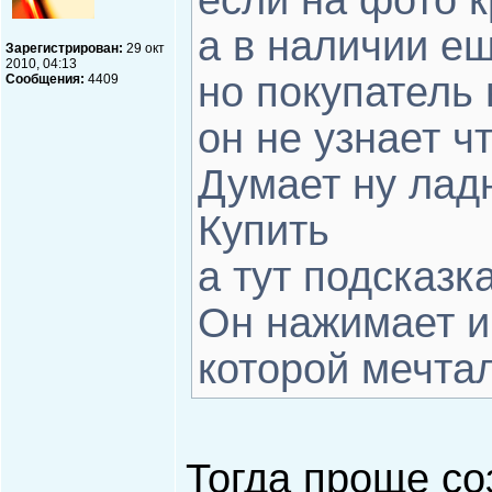
если на фото к
а в наличии ещ
Зарегистрирован:
29 окт
2010, 04:13
но покупатель
Сообщения:
4409
он не узнает ч
Думает ну лад
Купить
а тут подсказк
Он нажимает и
которой мечта
Тогда проще со