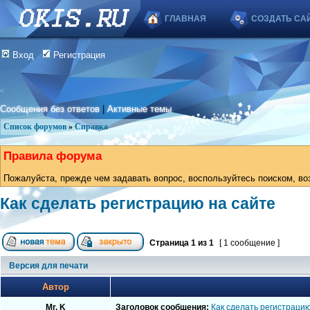
ГЛАВНАЯ
СОЗДАТЬ СА
Вход
Регистрация
Сообщения без ответов
|
Активные темы
Список форумов
»
Справка
Правила форума
Пожалуйста, прежде чем задавать вопрос, воспользуйтесь поиском, во
Как сделать регистрацию на сайте
Страница
1
из
1
[ 1 сообщение ]
Версия для печати
Автор
Mr. K
Заголовок сообщения:
Как сделать регистрацию